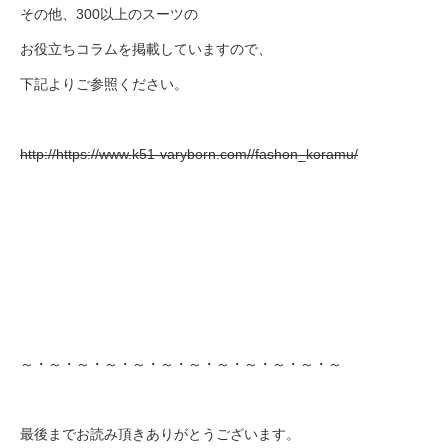
その他、300以上のスーツの
お役立ちコラムを掲載していますので、
下記よりご参照ください。
http://https://www.k51-varyborn.com//fashon_koramu/
～・～・～・～・～・～・～・～・～・～・～・～
最後までお読み頂きありがとうございます。