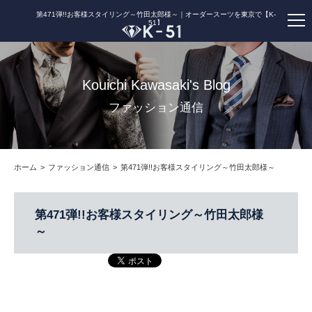
第471弾!!お客様スタイリング～竹田太郎様～｜オーダースーツを東京で【K-
51】
Kouichi Kawasaki's Blog
ファッション通信
ホーム
ファッション通信
第471弾!!お客様スタイリング～竹田太郎様～
第471弾!!お客様スタイリング～竹田太郎様
～