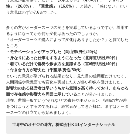
う意見が最も多く、次いで
「シルエット」（47.4%）
、
「デザイン
性」（26.8%）
、
「重量感」（16.8%）
、と続き、
「感じない」とい
う意見はわずか7.6％
でした。
多くの方がオーダースーツの良さを実感しているようですが、着用す
るようになってから何か変化はあったのでしょうか。
「オーダースーツの購入によって変化はありましたか？」と質問した
ところ、
・モチベーションがアップした（岡山県/男性/20代）
・身なりにあった仕事をするようになった（北海道/男性/50代）
・着ているだけで姿勢や歩き方を意識する（宮崎県/男性/40代）
・付き合う方が増えた（千葉県/男性/50代）
といった意見が挙げられる結果となり、見た目の信用度だけでなく、
人間関係や意識面でも変化を実感した方が多い印象を受けました。
影響力のある経営者は早いうちから意識を高く持っており、あらゆる
面で存在感や影響力を周囲に示している
ことが分かりました。
現在、世間一般でいう“それなり”の責任やポジション、役職の方が差
をつけようとするのであれば、経営者がしてきた様に、まずはオーダ
ースーツの仕立てから始めましょう。
世界中のオヤジの味方。株式会社K-51インターナショナル