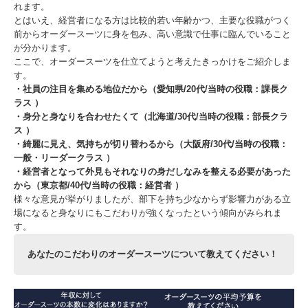
れます。
とはいえ、経営者になる方は比較的若い年齢かつ、主要な役職がつく
前からオーダースーツに身を包み、高い意識で仕事に臨んでいること
が分かります。
ここで、オーダースーツを仕立てようと考えたきっかけをご紹介しま
す。
・社員の注目を集める地位だから（愛知県/20代/当時の役職：課長ク
ラス ）
・身分と身なりを合わせたくて（北海道/30代/当時の役職：部長クラ
ス ）
・綺麗に見え、気持ちが切り替わるから（大阪府/30代/当時の役職：
一般・リーダークラス ）
・経営者となって外見もそれなりの身だしなみを整える必要があった
から（東京都/40代/当時の役職：経営者 ）
様々な意見が挙がりましたが、部下を持ち少なからず影響力がある立
場になると身なりにもこだわりが強くなったという傾向がみられま
す。
あなたのこだわりのオーダースーツについて教えてください！