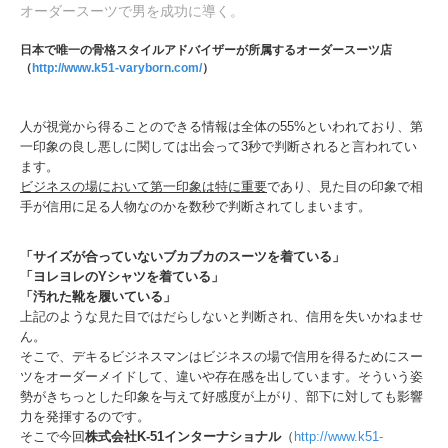
オーダースーツで男を成功に導く。
日本で唯一の骨格スタイルアドバイザーが所属するオーダースーツ店
（
http://www.k51-varyborn.com/
）
人が視覚から得ることのできる情報は全体の55%といわれており、第
一印象の良し悪しに関しては出会って3秒で判断されると言われてい
ます。
ビジネスの場において第一印象は特に重要
であり、見た目の印象で相
手が信用に足る人物なのかを数秒で判断されてしまいます。
「サイズが合っていないブカブカのスーツを着ている」
「ヨレヨレのYシャツを着ている」
「汚れた靴を履いている」
上記のような見た目ではだらしないと判断され、信用を失いかねませ
ん。
そこで、デキるビジネスマンはビジネスの場で信用を得るためにスー
ツをオーダーメイドして、違いや存在感を出しています。そういう姿
勢がきちっとした印象を与えて好感度が上がり、部下に対しても影響
力を発揮するのです。
そこで今回
株式会社K-51インターナショナル
（
http://www.k51-