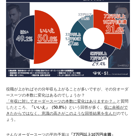
役職が上がればその分年収も上がることが多いですが、その分オーダ
ースーツの本数に変化はあるのでしょうか？
「年収に対してオーダースーツの本数に変化はありますか？」
と質問
したところ、
「いいえ」（50.8%）
という回答が多く、
収に余裕がで
きたからではなく、意識の高さがこのような回答結果を生んだ
のでし
ょう。
そんな
オーダースーツの平均予算
は
「7万円以上10万円未満」