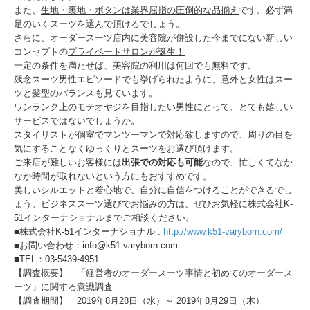
また、
生地・裏地・ボタンは業界屈指の圧倒的な品揃え
です。必ず満
足のいくスーツを選んで頂けるでしょう。
さらに、オーダースーツ店内に美容院が併設した今までにない新しい
コンセプトの
プライベートサロンが誕生！
一定の条件を満たせば、美容院の利用は何回でも無料です。
残念スーツ男性エピソードでも挙げられたように、意外と女性はスー
ツと髪型のバランスも見ています。
ワンランク上のモテオヤジを目指したい男性にとって、とても嬉しい
サービスではないでしょうか。
スタイリストが個室でマンツーマンで対応致しますので、周りの目を
気にすることなくゆっくりとスーツをお選び頂けます。
ご来店が難しいお客様には
出張での対応も可能
なので、忙しくてなか
なか時間が取れないという方にもおすすめです。
美しいシルエットと着心地で、自分に自信をつけることができるでし
ょう。ビジネススーツ選びでお悩みの方は、ぜひお気軽に株式会社K-
51インターナショナルまでご相談ください。
■株式会社K-51インターナショナル :
http://www.k51-varyborn.com/
■お問い合わせ：info@k51-varyborn.com
■TEL：03-5439-4951
【調査概要】 「経営者のオーダースーツ事情と初めてのオーダース
ーツ」に関する意識調査
【調査期間】 2019年8月28日（水）～ 2019年8月29日（木）