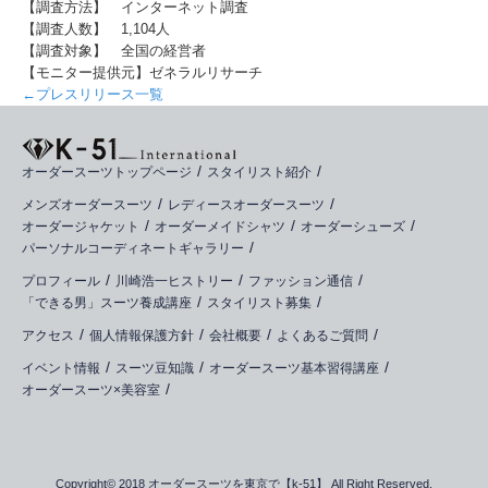
【調査方法】 インターネット調査
【調査人数】 1,104人
【調査対象】 全国の経営者
【モニター提供元】ゼネラルリサーチ
←プレスリリース一覧
オーダースーツトップページ
スタイリスト紹介
メンズオーダースーツ
レディースオーダースーツ
オーダージャケット
オーダーメイドシャツ
オーダーシューズ
パーソナルコーディネートギャラリー
プロフィール
川崎浩一ヒストリー
ファッション通信
「できる男」スーツ養成講座
スタイリスト募集
アクセス
個人情報保護方針
会社概要
よくあるご質問
イベント情報
スーツ豆知識
オーダースーツ基本習得講座
オーダースーツ×美容室
Copyright© 2018 オーダースーツを東京で【k-51】 All Right Reserved.